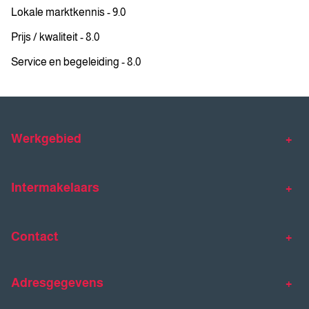
Lokale marktkennis - 9.0
Prijs / kwaliteit - 8.0
Service en begeleiding - 8.0
Werkgebied
Makelaar Venlo
Makelaar Horst
Intermakelaars
Makelaar Venray
Gratis waardebepaling
Taxaties
Contact
Huis verkopen
Huis kopen
Intermakelaars Horst-Venray
Contact
Klantverhalen
Adresgegevens
077 - 398 90 90
Veelgestelde vragen