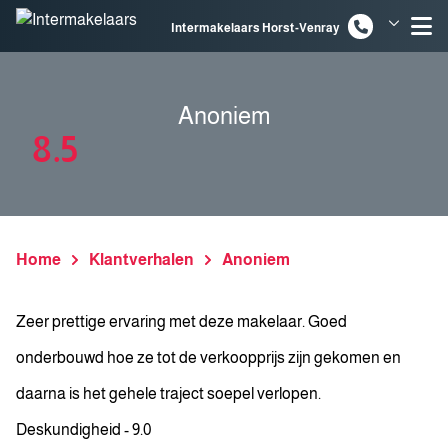
Spring naar inhoud
Intermakelaars Horst-Venray
Intermakelaars Venlo
Anoniem
8.5
Home
Klantverhalen
Anoniem
Zeer prettige ervaring met deze makelaar. Goed
onderbouwd hoe ze tot de verkoopprijs zijn gekomen en
daarna is het gehele traject soepel verlopen.
Deskundigheid - 9.0