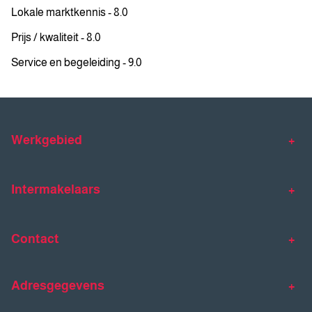
Lokale marktkennis - 8.0
Prijs / kwaliteit - 8.0
Service en begeleiding - 9.0
Werkgebied
Makelaar Venlo
Makelaar Horst
Intermakelaars
Makelaar Venray
Gratis waardebepaling
Taxaties
Contact
Huis verkopen
Huis kopen
Intermakelaars Horst-Venray
Contact
Klantverhalen
Adresgegevens
077 - 398 90 90
Veelgestelde vragen