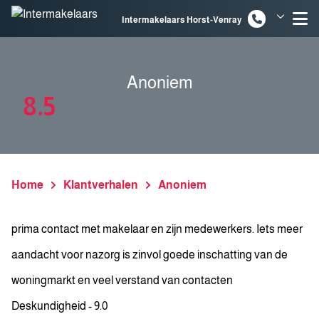
Spring naar inhoud
Intermakelaars Horst-Venray
Intermakelaars Venlo
Anoniem
8.5
Home
Klantverhalen
Anoniem
prima contact met makelaar en zijn medewerkers. Iets meer
aandacht voor nazorg is zinvol goede inschatting van de
woningmarkt en veel verstand van contacten
Deskundigheid - 9.0