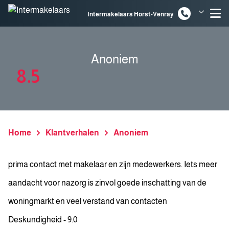
Spring naar inhoud
Intermakelaars Horst-Venray
Intermakelaars Venlo
Anoniem
8.5
Home
Klantverhalen
Anoniem
prima contact met makelaar en zijn medewerkers. Iets meer
aandacht voor nazorg is zinvol goede inschatting van de
woningmarkt en veel verstand van contacten
Deskundigheid - 9.0