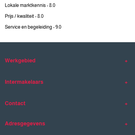
Lokale marktkennis - 8.0
Prijs / kwaliteit - 8.0
Service en begeleiding - 9.0
Werkgebied
Makelaar Venlo
Makelaar Horst
Intermakelaars
Makelaar Venray
Gratis waardebepaling
Taxaties
Contact
Huis verkopen
Huis kopen
Intermakelaars Horst-Venray
Contact
Klantverhalen
Adresgegevens
077 - 398 90 90
Veelgestelde vragen