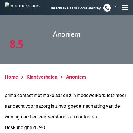
Spring naar inhoud
Intermakelaars Horst-Venray
Intermakelaars Venlo
Anoniem
8.5
Home
Klantverhalen
Anoniem
prima contact met makelaar en zijn medewerkers. Iets meer
aandacht voor nazorg is zinvol goede inschatting van de
woningmarkt en veel verstand van contacten
Deskundigheid - 9.0