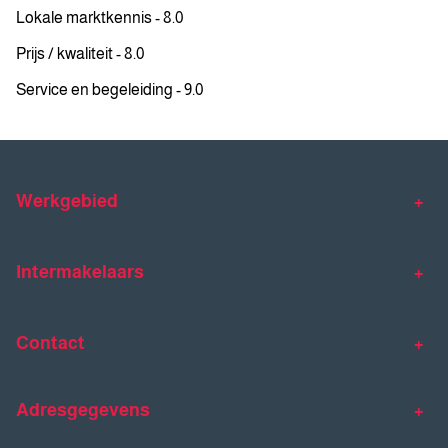
Lokale marktkennis - 8.0
Prijs / kwaliteit - 8.0
Service en begeleiding - 9.0
Werkgebied
Makelaar Venlo
Makelaar Horst
Intermakelaars
Makelaar Venray
Gratis waardebepaling
Taxaties
Contact
Huis verkopen
Huis kopen
Intermakelaars Horst-Venray
Contact
Klantverhalen
Adresgegevens
077 - 398 90 90
Veelgestelde vragen