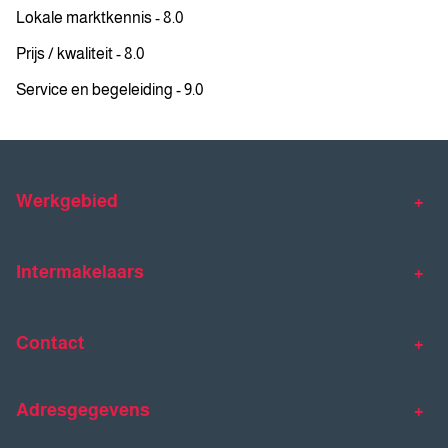
Lokale marktkennis - 8.0
Prijs / kwaliteit - 8.0
Service en begeleiding - 9.0
Werkgebied
Makelaar Venlo
Makelaar Horst
Intermakelaars
Makelaar Venray
Gratis waardebepaling
Taxaties
Contact
Huis verkopen
Huis kopen
Intermakelaars Horst-Venray
Contact
Klantverhalen
Adresgegevens
077 - 398 90 90
Veelgestelde vragen