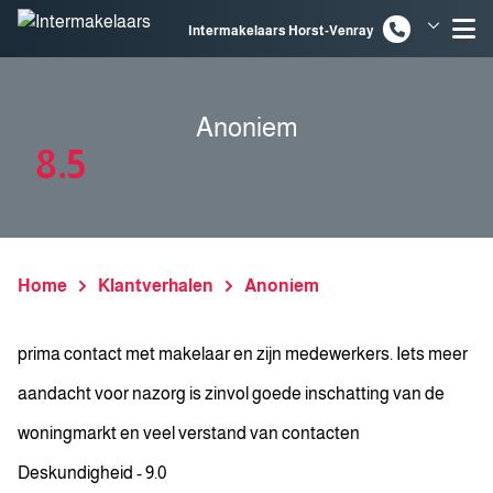
Spring naar inhoud
Intermakelaars Horst-Venray
Intermakelaars Venlo
Anoniem
8.5
Home
Klantverhalen
Anoniem
prima contact met makelaar en zijn medewerkers. Iets meer
aandacht voor nazorg is zinvol goede inschatting van de
woningmarkt en veel verstand van contacten
Deskundigheid - 9.0