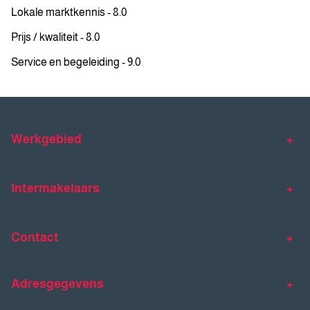
Lokale marktkennis - 8.0
Prijs / kwaliteit - 8.0
Service en begeleiding - 9.0
Werkgebied
Makelaar Venlo
Makelaar Horst
Intermakelaars
Makelaar Venray
Gratis waardebepaling
Taxaties
Contact
Huis verkopen
Huis kopen
Intermakelaars Horst-Venray
Contact
Klantverhalen
Adresgegevens
077 - 398 90 90
Veelgestelde vragen