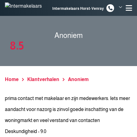
Spring naar inhoud
Intermakelaars Horst-Venray
Intermakelaars Venlo
Anoniem
8.5
Home
Klantverhalen
Anoniem
prima contact met makelaar en zijn medewerkers. Iets meer
aandacht voor nazorg is zinvol goede inschatting van de
woningmarkt en veel verstand van contacten
Deskundigheid - 9.0