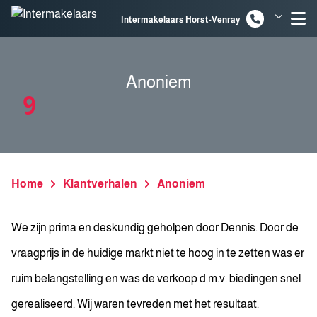
Spring naar inhoud
Intermakelaars Horst-Venray
Intermakelaars Venlo
Anoniem
9
Home
Klantverhalen
Anoniem
We zijn prima en deskundig geholpen door Dennis. Door de
vraagprijs in de huidige markt niet te hoog in te zetten was er
ruim belangstelling en was de verkoop d.m.v. biedingen snel
gerealiseerd. Wij waren tevreden met het resultaat.