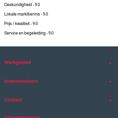
Deskundigheid - 9.0
Lokale marktkennis - 9.0
Prijs / kwaliteit - 9.0
Service en begeleiding - 9.0
Werkgebied
Makelaar Venlo
Makelaar Horst
Intermakelaars
Makelaar Venray
Gratis waardebepaling
Taxaties
Contact
Huis verkopen
Huis kopen
Intermakelaars Horst-Venray
Contact
Klantverhalen
Adresgegevens