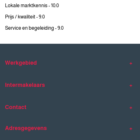
Lokale marktkennis - 10.0
Prijs / kwaliteit - 9.0
Service en begeleiding - 9.0
Werkgebied
Makelaar Venlo
Makelaar Horst
Intermakelaars
Makelaar Venray
Gratis waardebepaling
Taxaties
Contact
Huis verkopen
Huis kopen
Intermakelaars Horst-Venray
Contact
Klantverhalen
Adresgegevens
077 - 398 90 90
Veelgestelde vragen