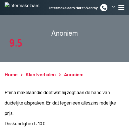
Spring naar inhoud
Intermakelaars Horst-Venray
Intermakelaars Venlo
Anoniem
9.5
Home
Klantverhalen
Anoniem
Prima makelaar die doet wat hij zegt aan de hand van
duidelijke afspraken. En dat tegen een alleszins redelijke
prijs.
Deskundigheid - 10.0