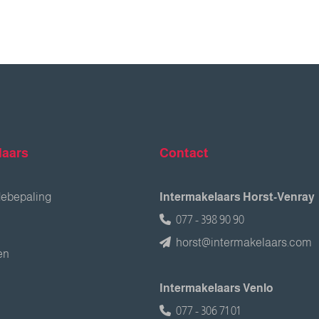
laars
Contact
debepaling
Intermakelaars Horst-Venray
077 - 398 90 90
horst@intermakelaars.com
en
Intermakelaars Venlo
077 - 306 71 01