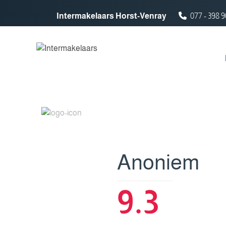
Spring naar inhoud
Intermakelaars Horst-Venray
077 - 398 9
Anoniem
9.3