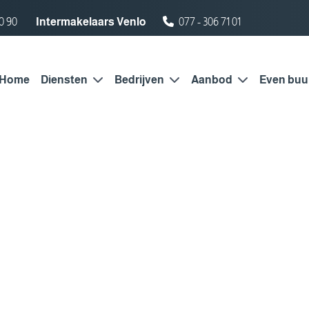
0 90
Intermakelaars Venlo
077 - 306 71 01
Home
Diensten
Bedrijven
Aanbod
Even buu