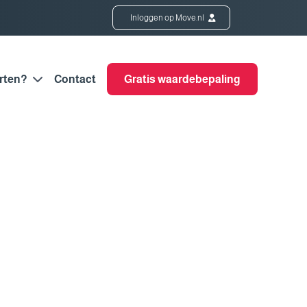
Inloggen op Move.nl
rten?
Contact
Gratis waardebepaling