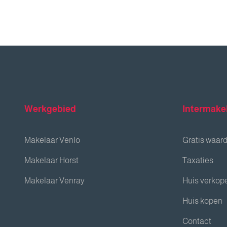
Werkgebied
Intermake
Makelaar Venlo
Gratis waar
Makelaar Horst
Taxaties
Makelaar Venray
Huis verkop
Huis kopen
Contact