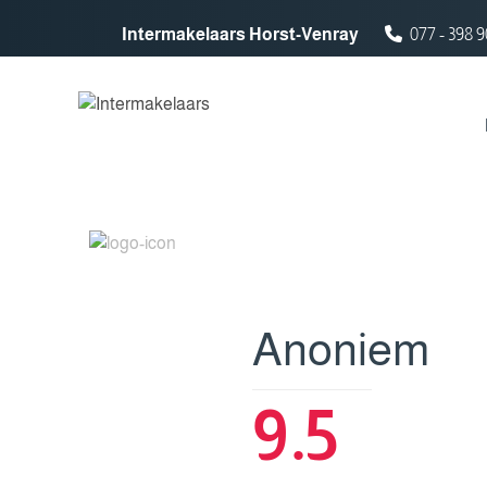
Spring naar inhoud
Intermakelaars Horst-Venray
077 - 398 9
Anoniem
9.5