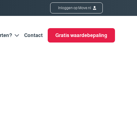
Inloggen op Move.nl
rten?
Contact
Gratis waardebepaling