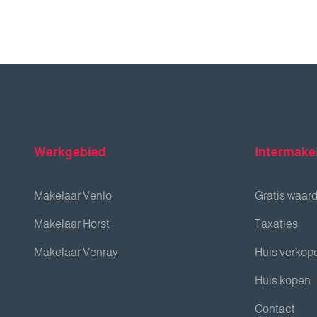
Werkgebied
Intermake
Makelaar Venlo
Gratis waar
Makelaar Horst
Taxaties
Makelaar Venray
Huis verkop
Huis kopen
Contact