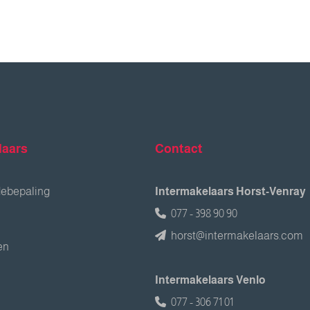
laars
Contact
debepaling
Intermakelaars Horst-Venray
077 - 398 90 90
horst@intermakelaars.com
en
Intermakelaars Venlo
077 - 306 71 01