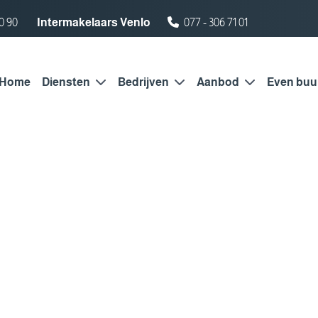
0 90
Intermakelaars Venlo
077 - 306 71 01
Home
Diensten
Bedrijven
Aanbod
Even buu