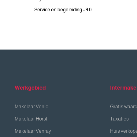
Service en begeleiding - 9.0
Werkgebied
Intermake
Makelaar Venlo
Gratis waar
Makelaar Horst
Taxaties
Makelaar Venray
Huis verkop