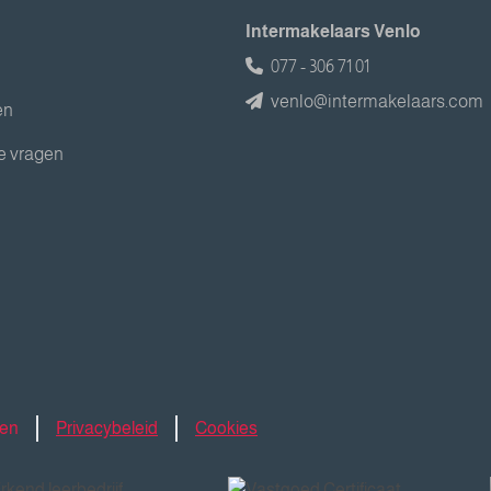
Intermakelaars Venlo
077 - 306 71 01
venlo@intermakelaars.com
en
e vragen
den
Privacybeleid
Cookies