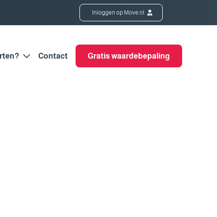
Inloggen op Move.nl
rten?
Contact
Gratis waardebepaling