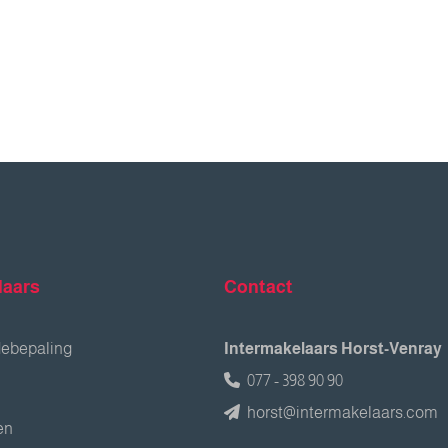
laars
Contact
debepaling
Intermakelaars Horst-Venray
077 - 398 90 90
horst@intermakelaars.com
en