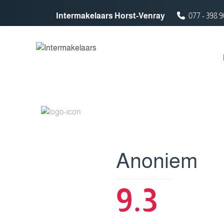
Spring naar inhoud
Intermakelaars Horst-Venray
077 - 398 9
Anoniem
9.3