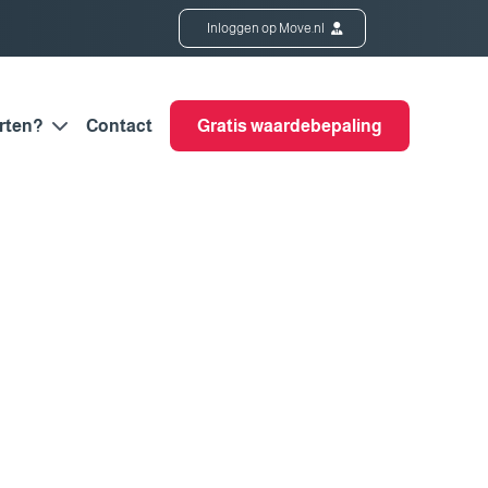
Inloggen op Move.nl
rten?
Contact
Gratis waardebepaling