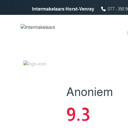
Spring naar inhoud
Intermakelaars Horst-Venray
077 - 398 9
Anoniem
9.3