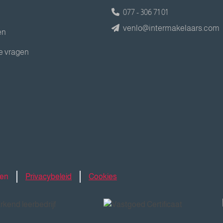
077 - 306 71 01
venlo@intermakelaars.com
en
e vragen
den
Privacybeleid
Cookies