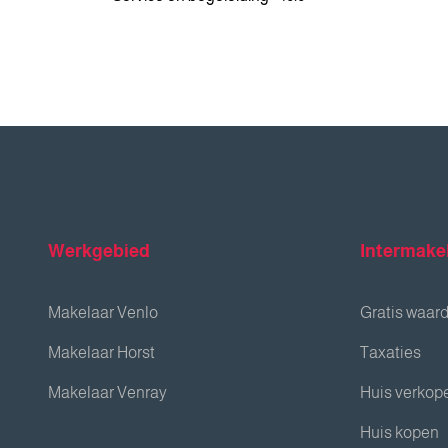
Werkgebied
Intermake
Makelaar Venlo
Gratis waar
Makelaar Horst
Taxaties
Makelaar Venray
Huis verkop
Huis kopen