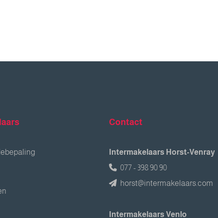
laars
Contact
debepaling
Intermakelaars Horst-Venray
077 - 398 90 90
horst@intermakelaars.com
en
Intermakelaars Venlo