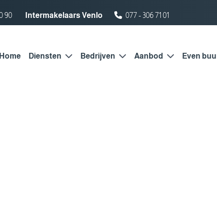
0 90
Intermakelaars Venlo
077 - 306 71 01
Home
Diensten
Bedrijven
Aanbod
Even buu