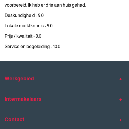
voorbereid. Ik heb er drie aan huis gehad.
Deskundigheid - 9.0
Lokale marktkennis - 9.0
Prijs / kwaliteit - 9.0
Service en begeleiding - 10.0
Werkgebied
Makelaar Venlo
Makelaar Horst
Intermakelaars
Makelaar Venray
Gratis waardebepaling
Taxaties
Contact
Huis verkopen
Huis kopen