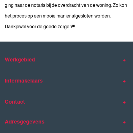
ging naar de notaris bij de overdracht van de woning. Zo kon
het proces op een mooie manier afgesloten worden.
Dankjewel voor de goede zorgen!!!
Werkgebied
Makelaar Venlo
Makelaar Horst
Intermakelaars
Makelaar Venray
Gratis waardebepaling
Taxaties
Contact
Huis verkopen
Huis kopen
Intermakelaars Horst-Venray
Contact
Klantverhalen
Adresgegevens
077 - 398 90 90
Veelgestelde vragen