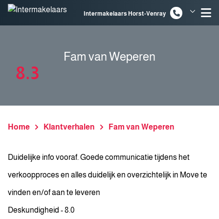
Spring naar inhoud
Intermakelaars Horst-Venray
Intermakelaars Venlo
Fam van Weperen
8.3
Home
Klantverhalen
Fam van Weperen
Duidelijke info vooraf. Goede communicatie tijdens het
verkoopproces en alles duidelijk en overzichtelijk in Move te
vinden en/of aan te leveren
Deskundigheid - 8.0