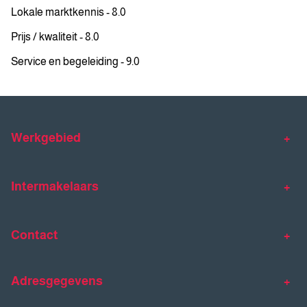
Lokale marktkennis - 8.0
Prijs / kwaliteit - 8.0
Service en begeleiding - 9.0
Werkgebied
Makelaar Venlo
Makelaar Horst
Intermakelaars
Makelaar Venray
Gratis waardebepaling
Taxaties
Contact
Huis verkopen
Huis kopen
Intermakelaars Horst-Venray
Contact
Klantverhalen
Adresgegevens
077 - 398 90 90
Veelgestelde vragen