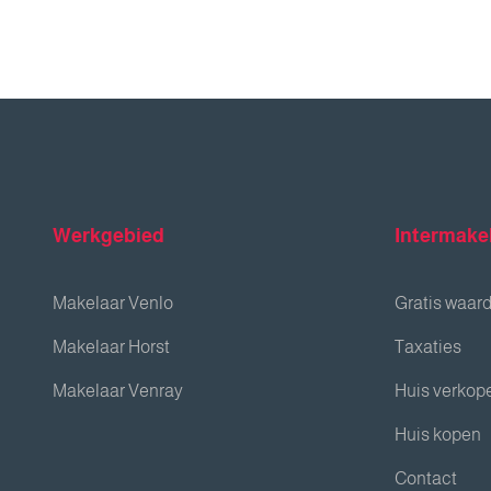
Werkgebied
Intermake
Makelaar Venlo
Gratis waar
Makelaar Horst
Taxaties
Makelaar Venray
Huis verkop
Huis kopen
Contact