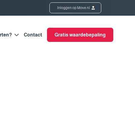
Inloggen op Move.nl
rten?
Contact
Gratis waardebepaling