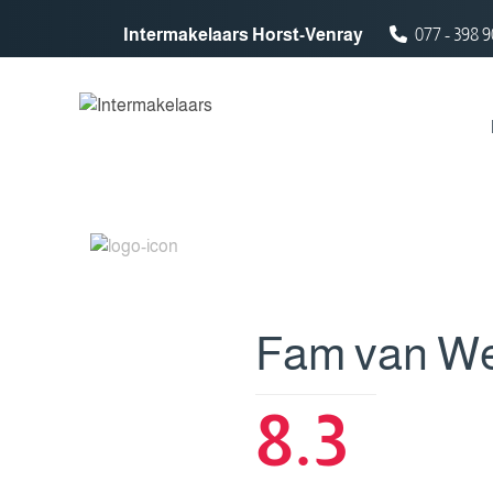
Spring naar inhoud
Intermakelaars Horst-Venray
077 - 398 9
Fam van W
8.3