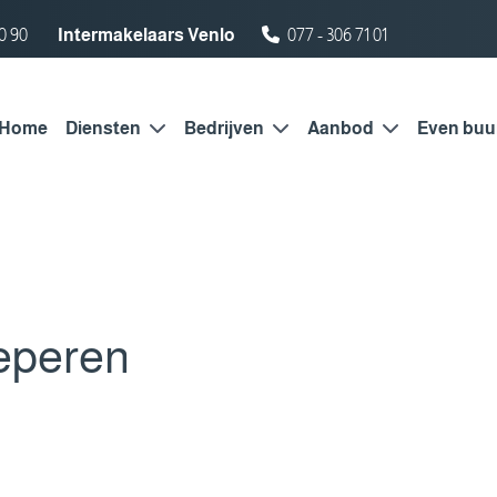
0 90
Intermakelaars Venlo
077 - 306 71 01
Home
Diensten
Bedrijven
Aanbod
Even buu
eperen