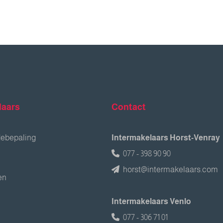
laars
Contact
debepaling
Intermakelaars Horst-Venray
077 - 398 90 90
horst@intermakelaars.com
en
Intermakelaars Venlo
077 - 306 71 01