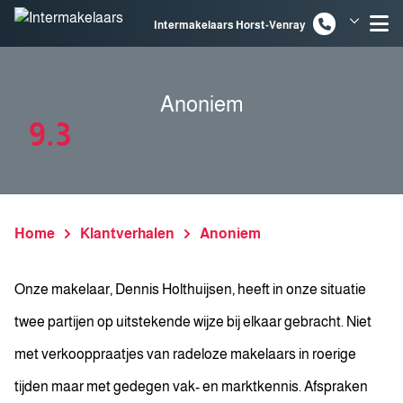
Spring naar inhoud
Intermakelaars Horst-Venray
Intermakelaars Venlo
Anoniem
9.3
Home
Klantverhalen
Anoniem
Onze makelaar, Dennis Holthuijsen, heeft in onze situatie
twee partijen op uitstekende wijze bij elkaar gebracht. Niet
met verkooppraatjes van radeloze makelaars in roerige
tijden maar met gedegen vak- en marktkennis. Afspraken